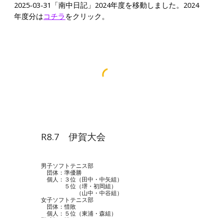
2025-03
-31「南中日記」2024年度を移動しました。2024
年度分は
コチラ
をクリック。
R8.
7 伊賀大会
男子ソフトテニス部
団体：準優勝
個人：３位（田中・中矢組）
５位（堺・初岡組）
（山中・中谷組）
女子ソフトテニス部
団体：惜敗
個人：５位（東浦・森組）