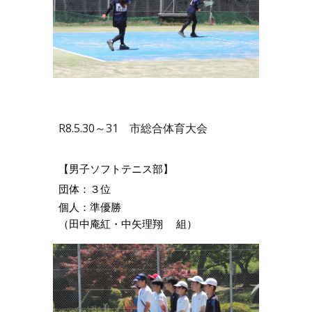
R8.5.30～31 市総合体育大会
【男子ソフトテニス部】
団体：３位
個人：準優勝
（田中庵紅・中矢理翔
組）