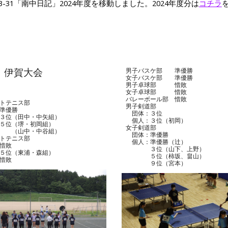
3
-31「南中日記」2024年度を移動しました。2024年度分は
コチラ
 伊賀大会
男子バスケ部 準優勝
女子バスケ部 準優勝
男子卓球部 惜敗
女子卓球部 惜敗
バレーボール部 惜敗
フトテニス部
男子剣道部
準優勝
団体：３位
３位（田中・中矢組）
個人：３位（初岡）
（堺・初岡組）
女子剣道部
中・中谷組）
団体：準優勝
トテニス部
個人：
準優勝（辻）
惜敗
３位（山下、上野）
５位（東浦・森組）
５位（柿坂、畠山）
惜敗
９位（宮本）