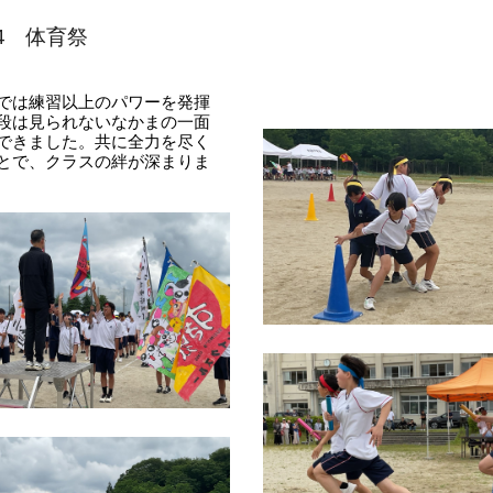
6.4 体育祭
では練習以上のパワーを発揮
段は見られないなかまの一面
できました。共に全力を尽く
とで、クラスの絆が深まりま