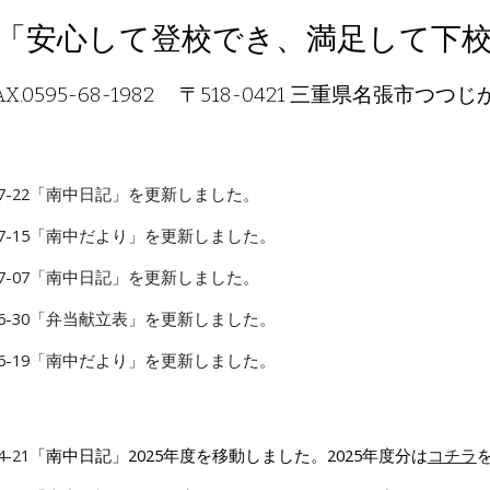
「安心して登校でき、満足して下
22 FAX.0595-68-1982 〒518-0421 三重県名張
-07-22「南中日記」を更新しました。
7
-
15
「南中
だより
」を更新しました。
7
-0
7
「南中日記」を更新しました。
6
-
30
「
弁当献立表
」を更新しました。
6
-1
9
「南中
だより
」を更新しました
。
4-21
「南中日記」2025年度を移動しました。2025年度分は
コチラ