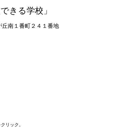
校できる学校」
市つつじが丘南１番町２４１番地
をクリック。