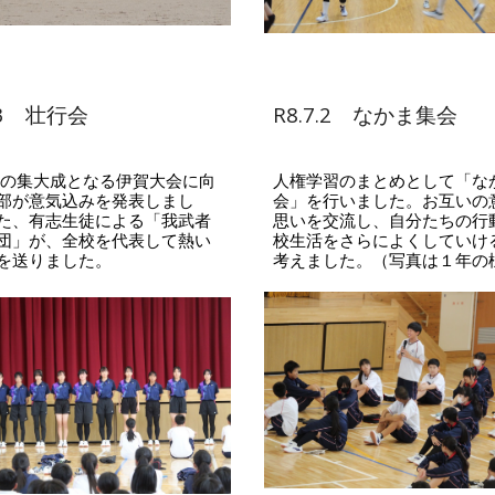
7.3 壮行会
R8.7.2 なかま集会
の集大成となる伊賀大会に向
人権学習のまとめとして「な
部が意気込みを発表しまし
会」を行いました。お互いの
た、有志生徒による「我武者
思いを交流し、自分たちの行
団」が、全校を代表して熱い
校生活をさらによくしていけ
を送りました。
考えました
。（写真は１年の