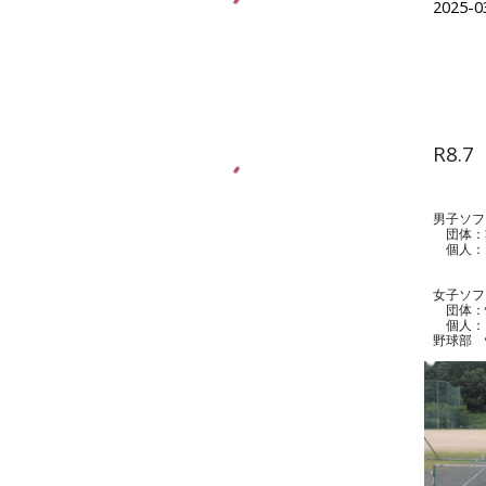
2025-0
R8.
7
男子ソ
団体：
個人：
５位
（山
女子ソフ
団体：
個人：
野球部 