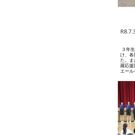
R8.
３年生
け、各
た。ま
羅応援
エール